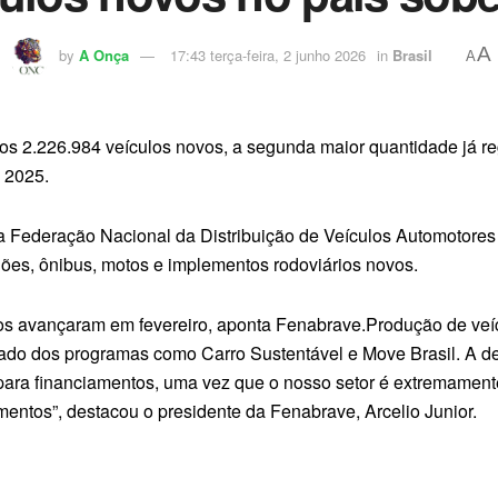
A
by
A Onça
17:43 terça-feira, 2 junho 2026
in
Brasil
A
os 2.226.984 veículos novos, a segunda maior quantidade já re
e 2025.
 da Federação Nacional da Distribuição de Veículos Automotores
ões, ônibus, motos e implementos rodoviários novos.
s avançaram em fevereiro, aponta Fenabrave.Produção de veícu
ultado dos programas como Carro Sustentável e Move Brasil. A
 para financiamentos, uma vez que o nosso setor é extremament
mentos”, destacou o presidente da Fenabrave, Arcelio Junior.