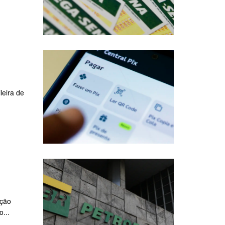
leira de
ação
...