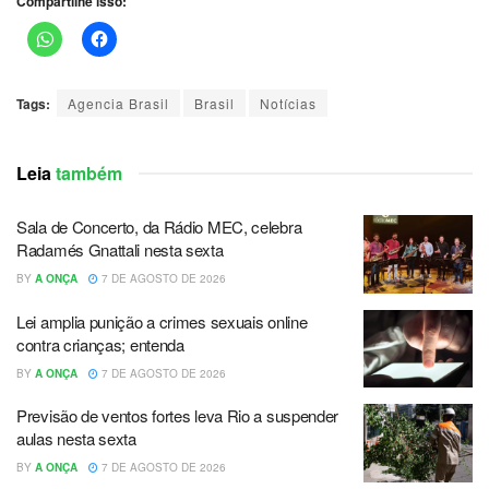
Compartilhe isso:
Tags:
Agencia Brasil
Brasil
Notícias
Leia
também
Sala de Concerto, da Rádio MEC, celebra
Radamés Gnattali nesta sexta
BY
A ONÇA
7 DE AGOSTO DE 2026
Lei amplia punição a crimes sexuais online
contra crianças; entenda
BY
A ONÇA
7 DE AGOSTO DE 2026
Previsão de ventos fortes leva Rio a suspender
aulas nesta sexta
BY
A ONÇA
7 DE AGOSTO DE 2026