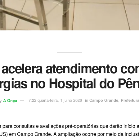
 acelera atendimento co
urgias no Hospital do Pên
y
A Onça
7:22 quarta-feira, 1 julho 2026
in
Campo Grande
,
Prefeitur
ara consultas e avaliações pré-operatórias que darão início
US) em Campo Grande. A ampliação ocorre por meio da inclusã