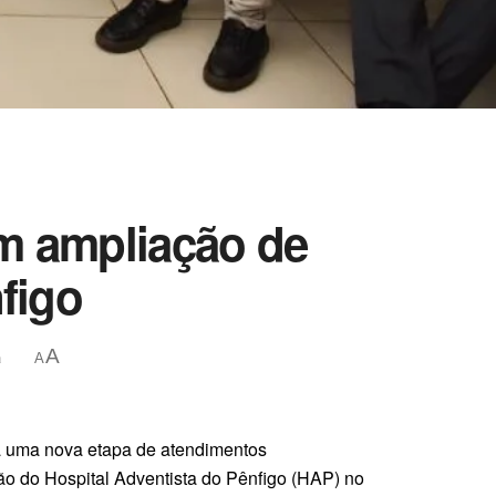
m ampliação de
figo
A
a
A
 a uma nova etapa de atendimentos
o do Hospital Adventista do Pênfigo (HAP) no