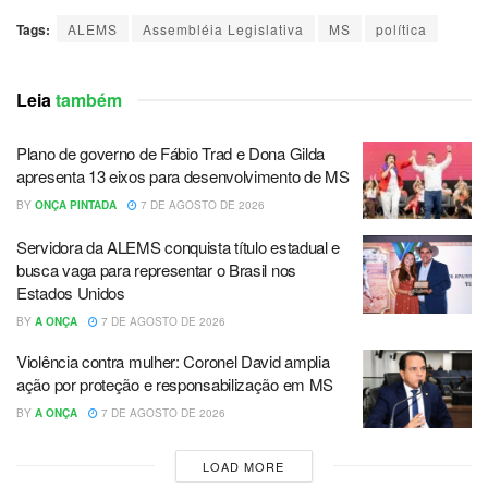
Tags:
ALEMS
Assembléia Legislativa
MS
política
Leia
também
Plano de governo de Fábio Trad e Dona Gilda
apresenta 13 eixos para desenvolvimento de MS
BY
ONÇA PINTADA
7 DE AGOSTO DE 2026
Servidora da ALEMS conquista título estadual e
busca vaga para representar o Brasil nos
Estados Unidos
BY
A ONÇA
7 DE AGOSTO DE 2026
Violência contra mulher: Coronel David amplia
ação por proteção e responsabilização em MS
BY
A ONÇA
7 DE AGOSTO DE 2026
LOAD MORE