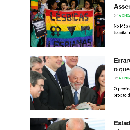
Assem
BY
A ONÇ
No Mês d
tramitar
Errar
o que
BY
A ONÇ
O preside
projeto d
Estad