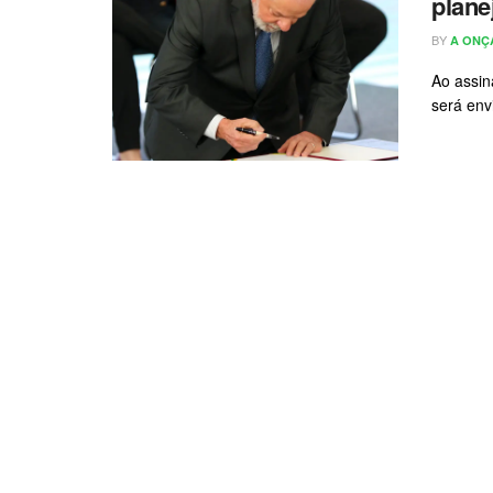
plane
BY
A ONÇ
Ao assin
será env