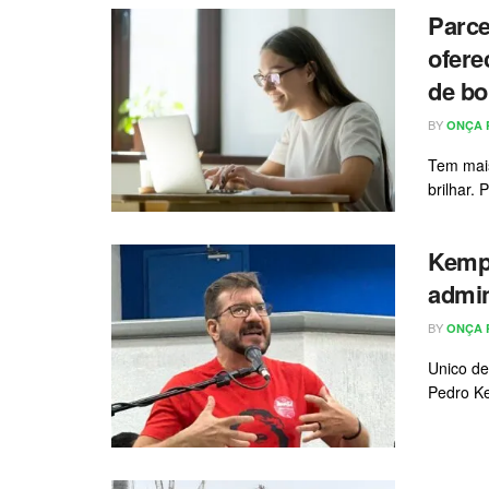
Parce
ofere
de bo
BY
ONÇA 
Tem mai
brilhar. 
Kemp 
admin
BY
ONÇA 
Unico de
Pedro Ke