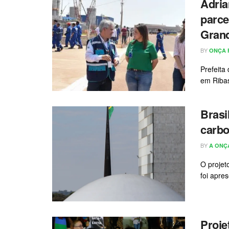
Adria
parce
Gran
BY
ONÇA 
Prefeita
em Ribas
Brasi
carbo
BY
A ONÇ
O projet
foi apre
Proje