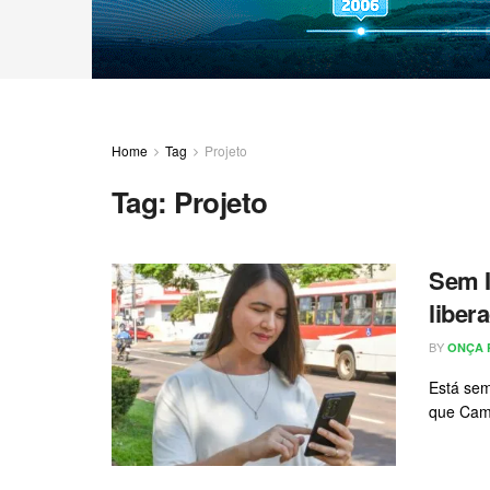
Home
Tag
Projeto
Tag:
Projeto
Sem I
liber
BY
ONÇA 
Está sem
que Camp